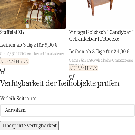
Staffelei XL
Vintage Holztisch I Candybar I
Getränkebar I Fotoecke
Leihen ab 3 Tage für
9,00
€
Leihen ab 3 Tage für
24,00
€
Gemäß § 19 UStG wird keine Umsatzsteuer
berechnet.
Gemäß § 19 UStG wird keine Umsatzsteuer
AUSWÄHLEN
berechnet.
AUSWÄHLEN
Verfügbarkeit der Leihobjekte prüfen.
Verleih Zeitraum
Überprüfe Verfügbarkeit