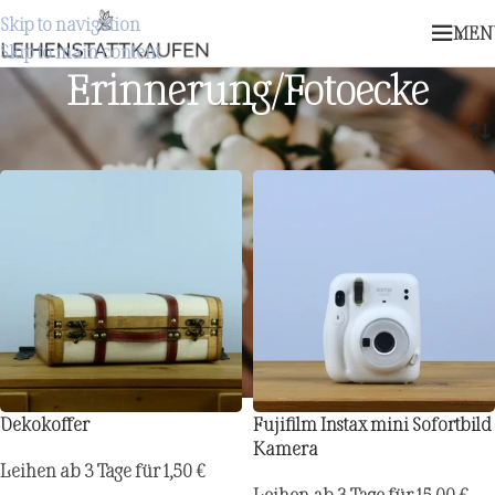
Skip to navigation
MEN
Skip to main content
Erinnerung/Fotoecke
Start
/
Erinnerung/Fotoecke
Dekokoffer
Fujifilm Instax mini Sofortbild
Kamera
Leihen ab 3 Tage für
1,50
€