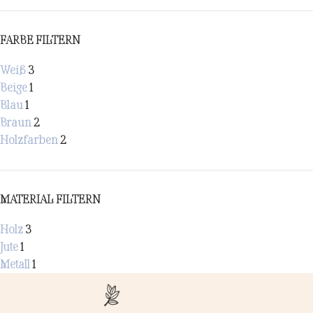
FARBE FILTERN
Weiß
3
Beige
1
Blau
1
Braun
2
Holzfarben
2
MATERIAL FILTERN
Holz
3
Jute
1
Metall
1