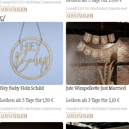
Leihen ab 3 Tage für
15,00
€
Gemäß § 19 UStG wird keine Umsatzsteuer
berechnet.
Gemäß § 19 UStG wird keine Umsatzsteuer
AUSWÄHLEN
berechnet.
AUSWÄHLEN
Hey Baby Holz Schild
Jute Wimpelkette Just Married
Leihen ab 3 Tage für
1,50
€
Leihen ab 3 Tage für
2,10
€
Gemäß § 19 UStG wird keine Umsatzsteuer
Gemäß § 19 UStG wird keine Umsatzsteuer
berechnet.
berechnet.
AUSWÄHLEN
AUSWÄHLEN