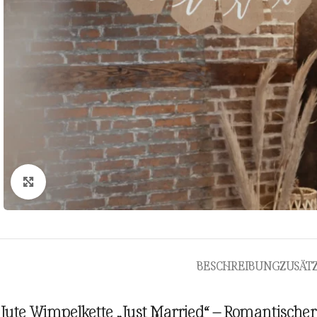
Zum Vergrößern klicken
BESCHREIBUNG
ZUSÄT
Jute Wimpelkette „Just Married“ – Romantischer