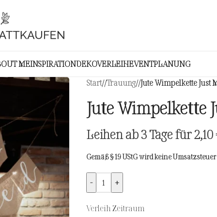
BOUT ME
INSPIRATION
DEKOVERLEIH
EVENTPLANUNG
Start
/
Trauung
/
Jute Wimpelkette Just 
Jute Wimpelkette 
Leihen ab 3 Tage für
2,10
Gemäß § 19 UStG wird keine Umsatzsteuer 
-
+
Verleih Zeitraum