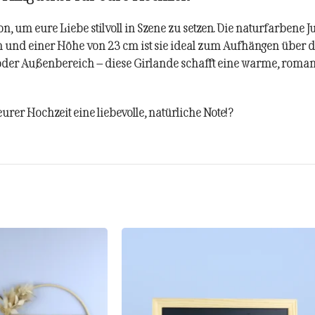
on, um eure Liebe stilvoll in Szene zu setzen. Die naturfarbene Ju
 cm und einer Höhe von 23 cm ist sie ideal zum Aufhängen über
oder Außenbereich – diese Girlande schafft eine warme, roma
urer Hochzeit eine liebevolle, natürliche Note! ?