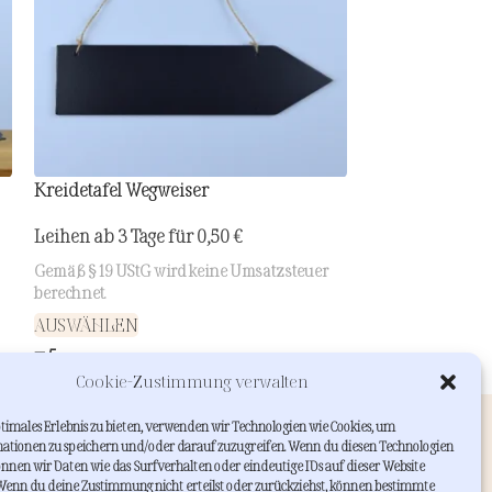
Kreidetafel Wegweiser
Lichterkette 10 
Leihen ab 3 Tage für
0,50
€
Leihen ab 3 Tag
Gemäß § 19 UStG wird keine Umsatzsteuer
Gemäß § 19 UStG 
berechnet.
berechnet.
AUSWÄHLEN
AUSWÄHLEN
Cookie-Zustimmung verwalten
INFORMATIONEN
timales Erlebnis zu bieten, verwenden wir Technologien wie Cookies, um
ationen zu speichern und/oder darauf zuzugreifen. Wenn du diesen Technologien
Wie funktioniert leihenstattkaufen?
nnen wir Daten wie das Surfverhalten oder eindeutige IDs auf dieser Website
FAQs
 Wenn du deine Zustimmung nicht erteilst oder zurückziehst, können bestimmte