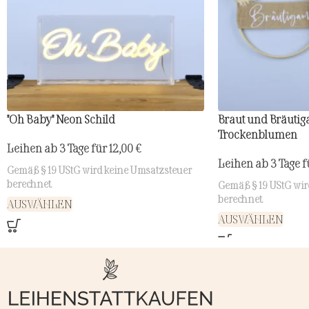
"Oh Baby" Neon Schild
Braut und Bräutig
Trockenblumen
Leihen ab 3 Tage für
12,00
€
Leihen ab 3 Tage 
Gemäß § 19 UStG wird keine Umsatzsteuer
berechnet.
Gemäß § 19 UStG wir
berechnet.
AUSWÄHLEN
AUSWÄHLEN