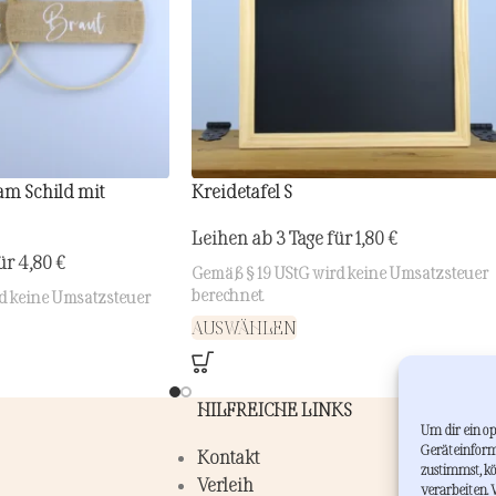
am Schild mit
Kreidetafel S
Leihen ab 3 Tage für
1,80
€
für
4,80
€
Gemäß § 19 UStG wird keine Umsatzsteuer
berechnet.
d keine Umsatzsteuer
AUSWÄHLEN
HILFREICHE LINKS
Um dir ein op
Geräteinform
Kontakt
zustimmst, kö
Verleih
verarbeiten.