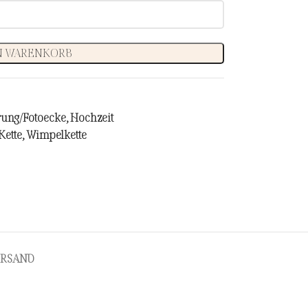
N WARENKORB
ung/Fotoecke
,
Hochzeit
Kette
,
Wimpelkette
ERSAND