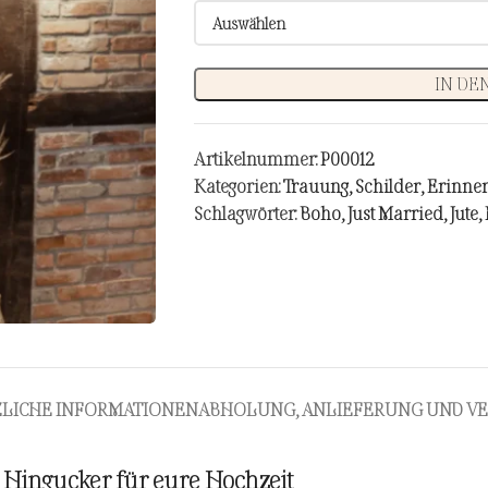
IN DE
Artikelnummer:
P00012
Kategorien:
Trauung
,
Schilder
,
Erinner
Schlagwörter:
Boho
,
Just Married
,
Jute
,
ZLICHE INFORMATIONEN
ABHOLUNG, ANLIEFERUNG UND V
 Hingucker für eure Hochzeit