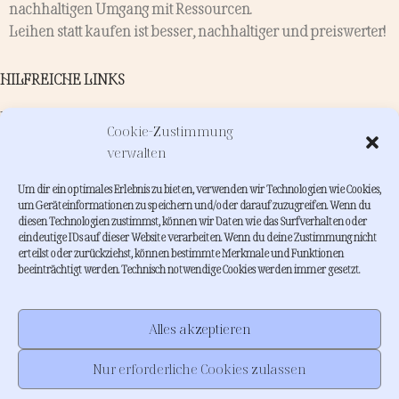
nachhaltigen Umgang mit Ressourcen.
Leihen statt kaufen ist besser, nachhaltiger und preiswerter!
HILFREICHE LINKS
Kontakt
Cookie-Zustimmung
Verleih
verwalten
Dienstleistungen
Um dir ein optimales Erlebnis zu bieten, verwenden wir Technologien wie Cookies,
INFORMATIONEN
um Geräteinformationen zu speichern und/oder darauf zuzugreifen. Wenn du
diesen Technologien zustimmst, können wir Daten wie das Surfverhalten oder
Wie funktioniert leihenstattkaufen?
eindeutige IDs auf dieser Website verarbeiten. Wenn du deine Zustimmung nicht
erteilst oder zurückziehst, können bestimmte Merkmale und Funktionen
FAQs
beeinträchtigt werden. Technisch notwendige Cookies werden immer gesetzt.
About me
Inspiration
AGB
Alles akzeptieren
Impressum
•
Datenschutzerklärung
•
Cookie Richtlinie
Nur erforderliche Cookies zulassen
Warenkorb
Mein Konto