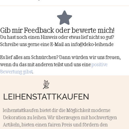
Gib mir Feedback oder bewerte mich!
Du hast noch einen Hinweis oder etwas lief nicht so gut?
Schreibe uns gerne eine E-Mail an info@deko-leihen.de
Es lief alles am Schnürchen? Dann würden wir uns freuen,
wenn du das mit anderen teilst und uns eine
positive
Bewertung gibst
.
leihenstattkaufen bietet dir die Möglichkeit moderne
Dekoration zu leihen. Wir überzeugen mit hochwertigen
Artikeln, bieten einen fairen Preis und fördern den