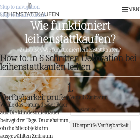
Skip to navigation
MEN
Skip to main content
Wie funktioniert
leihenstattkaufen?
Zuhause
/
Wie funktioniert leihenstattkaufen?
How to: In 6 Schritten Dekoration bei
leihenstattkaufen leihen
1.
Verfügbarkeit prüfen
Verleih Zeitraum
Wähle das Datum deiner Feier
aus. Die Mindestmietdauer
beträgt drei Tage. Du siehst nun,
Überprüfe Verfügbarkeit
ob die Mietobjekte im
ausgewählten Zeitraum