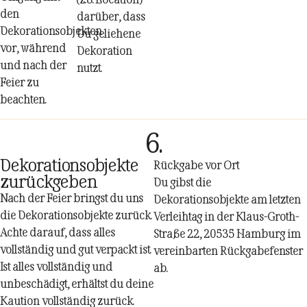
den
darüber, dass
Dekorationsobjekten
Du geliehene
vor, während
Dekoration
und nach der
nutzt.
Feier zu
beachten.
6.
Dekorationsobjekte
Rückgabe vor Ort
zurückgeben
Du gibst die
Nach der Feier bringst du uns
Dekorationsobjekte am letzten
die Dekorationsobjekte zurück.
Verleihtag in der Klaus-Groth-
Achte darauf, dass alles
Straße 22, 20535 Hamburg im
vollständig und gut verpackt ist.
vereinbarten Rückgabefenster
Ist alles vollständig und
ab.
unbeschädigt, erhältst du deine
Kaution vollständig zurück.