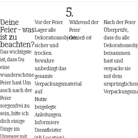
5.
Deine
Vor der Feier
Während der
Nach der Feier
Feier - was
Lager alle
Feier
Überprüfe,
ist zu
Dekorationsobjekte
Genieß es!
dass du alle
beachten?
sicher und
Dekorationsobj
Das wichtigste
trocken.
beisammen
ist, dass Du
Bewahre
hast und
eine
unbedingt das
verpacke sie
wunderschöne
gesamte
mit dem
Feier hast. Um
Verpackungsmaterial
ursprünglichen
auch nach der
auf.
Verpackungsmat
Feier
Nutze
sorgenfrei zu
beigelegte
sein, bitte ich
Anleitungen.
dich einige
Informiere
Dinge im
Dienstleister
Umgang mit
(z.B. Location)