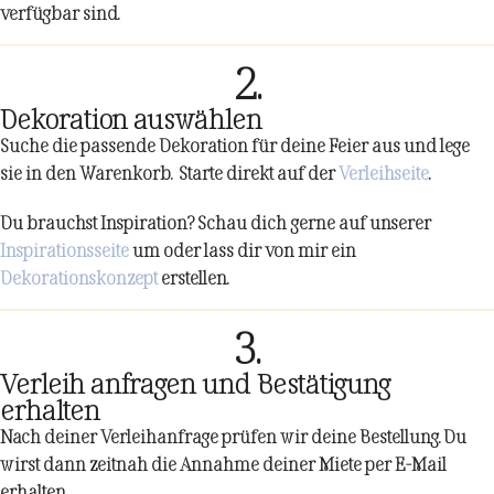
verfügbar sind.
2.
Dekoration auswählen
Suche die passende Dekoration für deine Feier aus und lege
sie in den Warenkorb. Starte direkt auf der
Verleihseite
.
Du brauchst Inspiration? Schau dich gerne auf unserer
Inspirationsseite
um oder lass dir von mir ein
Dekorationskonzept
erstellen.
3.
Verleih anfragen und Bestätigung
erhalten
Nach deiner Verleihanfrage prüfen wir deine Bestellung. Du
wirst dann zeitnah die Annahme deiner Miete per E-Mail
erhalten.