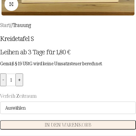
Zum Vergrößern klicken
Start
/
Trauung
Kreidetafel S
Leihen ab 3 Tage für
1,80
€
Gemäß § 19 UStG wird keine Umsatzsteuer berechnet.
-
+
Verleih Zeitraum
IN DEN WARENKORB