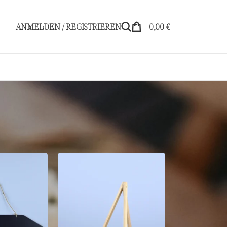
ANMELDEN / REGISTRIEREN
0,00
€
28
36