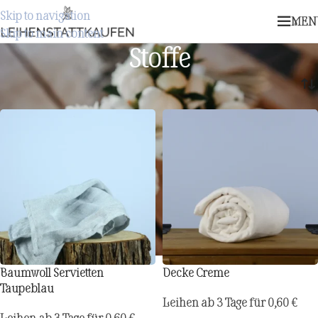
Skip to navigation
MEN
Skip to main content
Stoffe
Start
/
Stoffe
Baumwoll Servietten
Decke Creme
Taupeblau
Leihen ab 3 Tage für
0,60
€