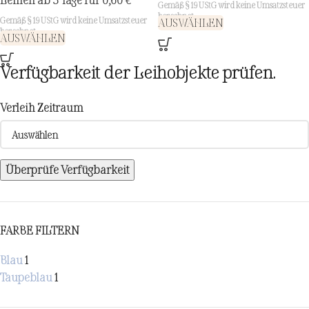
Leihen ab 3 Tage für
0,60
€
Gemäß § 19 UStG wird keine Umsatzsteuer
berechnet.
Gemäß § 19 UStG wird keine Umsatzsteuer
AUSWÄHLEN
berechnet.
AUSWÄHLEN
Verfügbarkeit der Leihobjekte prüfen.
Verleih Zeitraum
Überprüfe Verfügbarkeit
FARBE FILTERN
Blau
1
Taupeblau
1