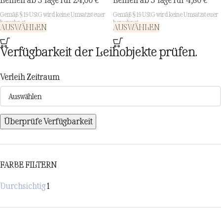
Leihen ab 3 Tage für
24,00
€
Leihen ab 3 Tage für
4,80
€
Gemäß § 19 UStG wird keine Umsatzsteuer
Gemäß § 19 UStG wird keine Umsatzsteuer
berechnet.
berechnet.
AUSWÄHLEN
AUSWÄHLEN
Verfügbarkeit der Leihobjekte prüfen.
Verleih Zeitraum
Überprüfe Verfügbarkeit
FARBE FILTERN
Durchsichtig
1