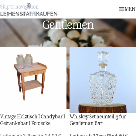
Skip to navigation
MEN
Skip to main content
Gentlemen
Start
/
Gentlemen
Vintage Holztisch I Candybar I
Whiskey Set neunteilig für
Getränkebar I Fotoecke
Gentleman Bar