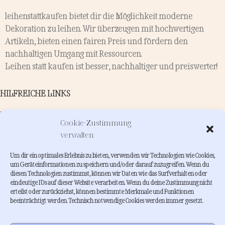
leihenstattkaufen bietet dir die Möglichkeit moderne
Dekoration zu leihen. Wir überzeugen mit hochwertigen
Artikeln, bieten einen fairen Preis und fördern den
nachhaltigen Umgang mit Ressourcen.
Leihen statt kaufen ist besser, nachhaltiger und preiswerter!
HILFREICHE LINKS
Kontakt
Cookie-Zustimmung
Verleih
verwalten
Dienstleistungen
Um dir ein optimales Erlebnis zu bieten, verwenden wir Technologien wie Cookies,
INFORMATIONEN
um Geräteinformationen zu speichern und/oder darauf zuzugreifen. Wenn du
diesen Technologien zustimmst, können wir Daten wie das Surfverhalten oder
eindeutige IDs auf dieser Website verarbeiten. Wenn du deine Zustimmung nicht
Wie funktioniert leihenstattkaufen?
erteilst oder zurückziehst, können bestimmte Merkmale und Funktionen
FAQs
beeinträchtigt werden. Technisch notwendige Cookies werden immer gesetzt.
About me
Inspiration