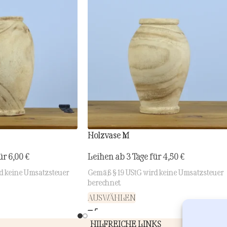
Holzvase M
für
6,00
€
Leihen ab 3 Tage für
4,50
€
d keine Umsatzsteuer
Gemäß § 19 UStG wird keine Umsatzsteuer
berechnet.
AUSWÄHLEN
HILFREICHE LINKS