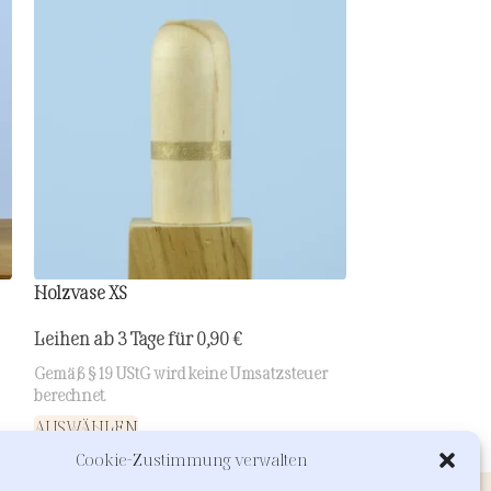
Holzvase XS
Staffelei XS
Leihen ab 3 Tage für
0,90
€
Leihen ab 3 Tag
Gemäß § 19 UStG wird keine Umsatzsteuer
Gemäß § 19 UStG 
berechnet.
berechnet.
AUSWÄHLEN
AUSWÄHLEN
Cookie-Zustimmung verwalten
INFORMATIONEN