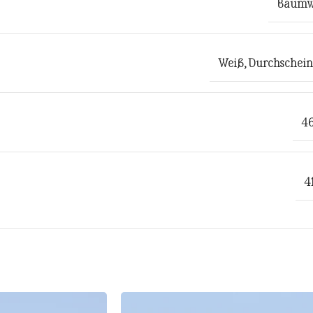
Baumw
Weiß
,
Durchschei
4
4