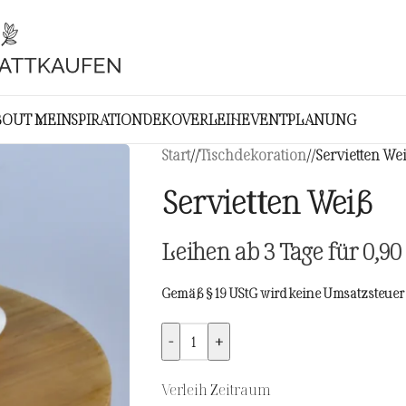
BOUT ME
INSPIRATION
DEKOVERLEIH
EVENTPLANUNG
Start
/
Tischdekoration
/
Servietten We
Servietten Weiß
Leihen ab 3 Tage für
0,90
Gemäß § 19 UStG wird keine Umsatzsteuer 
-
+
Verleih Zeitraum