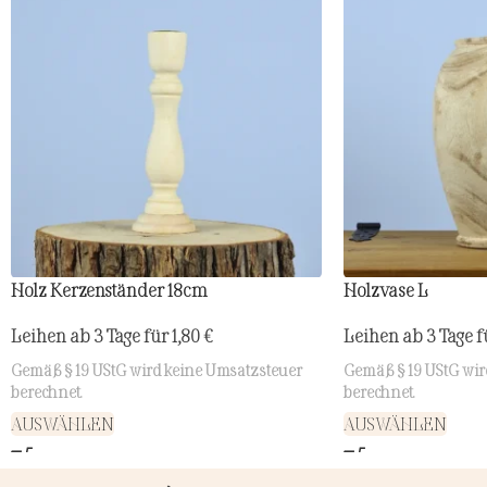
Holz Kerzenständer 18cm
Holzvase L
Leihen ab 3 Tage für
1,80
€
Leihen ab 3 Tage 
Gemäß § 19 UStG wird keine Umsatzsteuer
Gemäß § 19 UStG wir
berechnet.
berechnet.
AUSWÄHLEN
AUSWÄHLEN