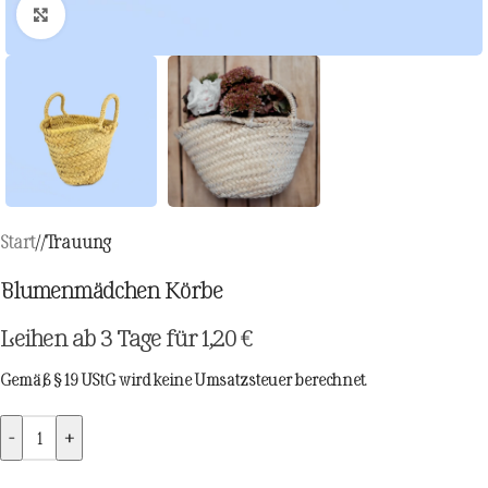
Zum Vergrößern klicken
Start
/
Trauung
Blumenmädchen Körbe
Leihen ab 3 Tage für
1,20
€
Gemäß § 19 UStG wird keine Umsatzsteuer berechnet.
-
+