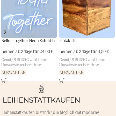
Better Together Neon Schild L
Holzkiste
Leihen ab 3 Tage für
24,00
€
Leihen ab 3 Tage für
4,50
€
Gemäß § 19 UStG wird keine
Gemäß § 19 UStG wird keine
Umsatzsteuer berechnet.
Umsatzsteuer berechnet.
AUSWÄHLEN
AUSWÄHLEN
leihenstattkaufen bietet dir die Möglichkeit moderne