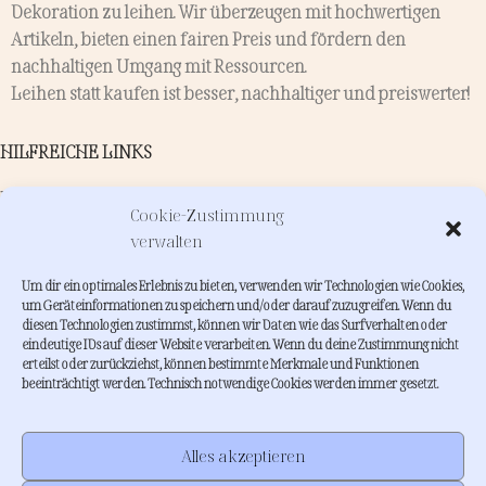
Dekoration zu leihen. Wir überzeugen mit hochwertigen
Artikeln, bieten einen fairen Preis und fördern den
nachhaltigen Umgang mit Ressourcen.
Leihen statt kaufen ist besser, nachhaltiger und preiswerter!
HILFREICHE LINKS
Kontakt
Cookie-Zustimmung
Verleih
verwalten
Dienstleistungen
Um dir ein optimales Erlebnis zu bieten, verwenden wir Technologien wie Cookies,
INFORMATIONEN
um Geräteinformationen zu speichern und/oder darauf zuzugreifen. Wenn du
diesen Technologien zustimmst, können wir Daten wie das Surfverhalten oder
eindeutige IDs auf dieser Website verarbeiten. Wenn du deine Zustimmung nicht
Wie funktioniert leihenstattkaufen?
erteilst oder zurückziehst, können bestimmte Merkmale und Funktionen
FAQs
beeinträchtigt werden. Technisch notwendige Cookies werden immer gesetzt.
About me
Inspiration
AGB
Alles akzeptieren
Impressum
•
Datenschutzerklärung
•
Cookie Richtlinie