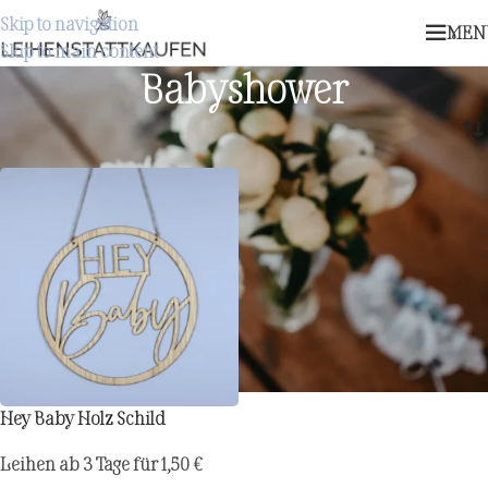
Skip to navigation
MEN
Skip to main content
Babyshower
Start
/
Produkte verschlagwortet mit „Babyshower“
Hey Baby Holz Schild
Leihen ab 3 Tage für
1,50
€